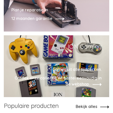
Plan je reparatie in
12 maanden garantie
ION Gaming
Games uit alle tijdperken.
Ontdek onze collectie en bestel eenvoudig in
de webshop.
Populaire producten
Bekijk alles