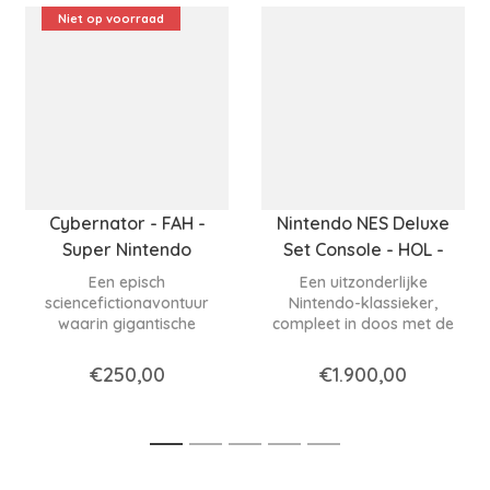
Niet op voorraad
Cybernator - FAH -
Nintendo NES Deluxe
Super Nintendo
Set Console - HOL -
Nintendo NES
Een episch
Een uitzonderlijke
sciencefictionavontuur
Nintendo-klassieker,
waarin gigantische
compleet in doos met de
mecha's, explosieve
originele games, die
gevechten en een
nostalgie en
€250,00
€1.900,00
meeslepend
verzamelwaarde perfect
oorlogsverhaal
samenbrengt.
samenkomen in een SNES-
klassieker.
1
2
3
4
5