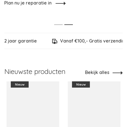
Plan nu je reparatie in
1
2
2 jaar garantie
Vanaf €100,- Gratis verzending
Nieuwste producten
Bekijk alles
Nieuw
Nieuw