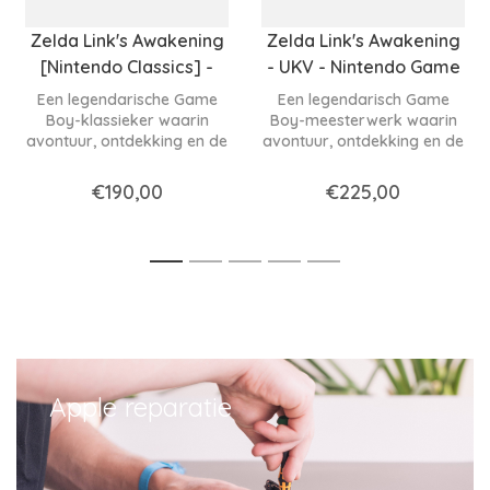
Zelda Link's Awakening
Zelda Link's Awakening
[Nintendo Classics] -
- UKV - Nintendo Game
UKV - Nintendo Game
Boy
Een legendarische Game
Een legendarisch Game
Boy
Boy-klassieker waarin
Boy-meesterwerk waarin
avontuur, ontdekking en de
avontuur, ontdekking en de
tijdloze magie van Zelda
tijdloze magie van Zelda
samenkomen in één van de
samenkomen in één van de
€190,00
€225,00
mooiste handheld-games
mooiste handheld-games
ooit gemaakt.
ooit gemaakt.
1
2
3
4
5
Apple reparatie