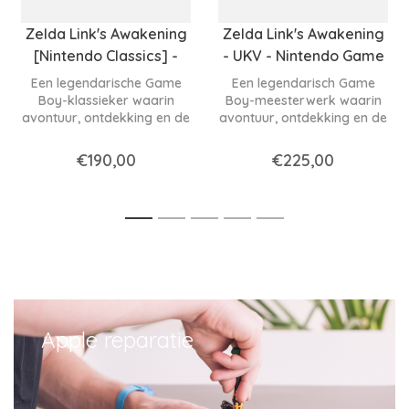
Zelda Link's Awakening
Zelda Link's Awakening
[Nintendo Classics] -
- UKV - Nintendo Game
UKV - Nintendo Game
Boy
Een legendarische Game
Een legendarisch Game
Boy
Boy-klassieker waarin
Boy-meesterwerk waarin
avontuur, ontdekking en de
avontuur, ontdekking en de
tijdloze magie van Zelda
tijdloze magie van Zelda
samenkomen in één van de
samenkomen in één van de
€190,00
€225,00
mooiste handheld-games
mooiste handheld-games
ooit gemaakt.
ooit gemaakt.
1
2
3
4
5
Apple reparatie