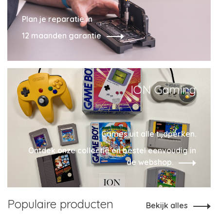
Plan je reparatie in
12 maanden garantie
ION Gaming
Games uit alle tijdperken.
Ontdek onze collectie en bestel eenvoudig in
de webshop.
Populaire producten
Bekijk alles