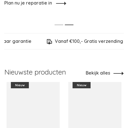
Plan nu je reparatie in
1
2
aar garantie
Vanaf €100,- Gratis verzending
Nieuwste producten
Bekijk alles
Nieuw
Nieuw