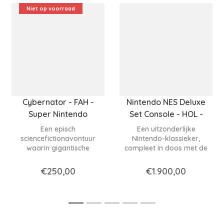
Niet op voorraad
Cybernator - FAH -
Nintendo NES Deluxe
Super Nintendo
Set Console - HOL -
Nintendo NES
Een episch
Een uitzonderlijke
sciencefictionavontuur
Nintendo-klassieker,
waarin gigantische
compleet in doos met de
mecha's, explosieve
originele games, die
gevechten en een
nostalgie en
€250,00
€1.900,00
meeslepend
verzamelwaarde perfect
oorlogsverhaal
samenbrengt.
samenkomen in een SNES-
klassieker.
1
2
3
4
5