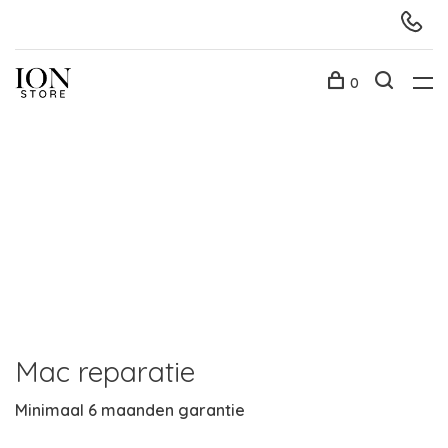
0
eparatie
Nu ook 
6 maanden garantie
Retro games, 