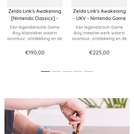
Zelda Link's Awakening
Zelda Link's Awakening
[Nintendo Classics] -
- UKV - Nintendo Game
UKV - Nintendo Game
Boy
Een legendarische Game
Een legendarisch Game
Boy
Boy-klassieker waarin
Boy-meesterwerk waarin
avontuur, ontdekking en de
avontuur, ontdekking en de
tijdloze magie van Zelda
tijdloze magie van Zelda
samenkomen in één van de
samenkomen in één van de
€190,00
€225,00
mooiste handheld-games
mooiste handheld-games
ooit gemaakt.
ooit gemaakt.
1
2
3
4
5
Apple reparatie