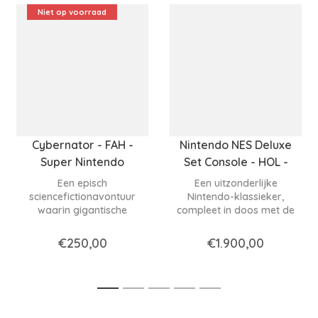
Niet op voorraad
Cybernator - FAH -
Nintendo NES Deluxe
Super Nintendo
Set Console - HOL -
Nintendo NES
Een episch
Een uitzonderlijke
sciencefictionavontuur
Nintendo-klassieker,
waarin gigantische
compleet in doos met de
mecha's, explosieve
originele games, die
gevechten en een
nostalgie en
€250,00
€1.900,00
meeslepend
verzamelwaarde perfect
oorlogsverhaal
samenbrengt.
samenkomen in een SNES-
klassieker.
1
2
3
4
5