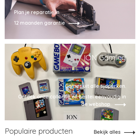
Plan je reparatie in
12 maanden garantie
ION Gaming
Games uit alle tijdperken.
Ontdek onze collectie en bestel eenvoudig in
de webshop.
Populaire producten
Bekijk alles