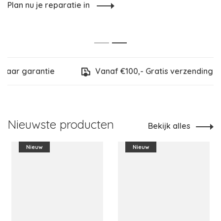
 reparatie in
Bekijk 100
1
2
aar garantie
Vanaf €100,- Gratis verzending
Nieuwste producten
Bekijk alles
Nieuw
Nieuw